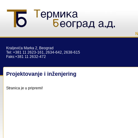
N
Kraljevića Marka 2, Beograd
Tel: +381 11 2623-161, 2634-642, 2638-615
Faks:+381 11 2632-472
Projektovanje i inženjering
Stranica je u pripremi!