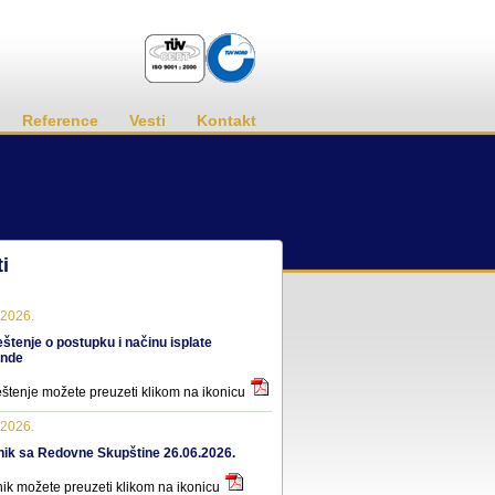
Reference
Vesti
Kontakt
i
.2026.
štenje o postupku i načinu isplate
ende
štenje možete preuzeti klikom na ikonicu
.2026.
nik sa Redovne Skupštine 26.06.2026.
ik možete preuzeti klikom na ikonicu