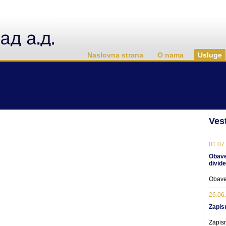
Naslovna strana
O nama
Usluge
Vest
01.07
Obave
divid
Obave
26.06
Zapis
Zapisn