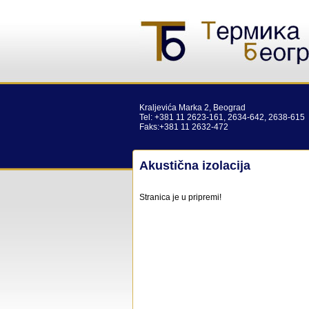
Kraljevića Marka 2, Beograd
Tel: +381 11 2623-161, 2634-642, 2638-615
Faks:+381 11 2632-472
Akustična izolacija
Stranica je u pripremi!